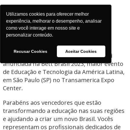
Utilizamos cookies para oferecer melhor
experiência, melhorar o desempenho, analisar
Confira os 7 projetos educacionais
como você interage em nosso site e
vencedores do Prêmio Educador
personalizar conteúdo.
Transformador 2023.
Recusar Cookies
Aceitar Cookies
A classificação final de cada categoria foi
anunciada na Bett Brasil 2023, maior evento
de Educação e Tecnologia da América Latina,
em São Paulo (SP) no Transamerica Expo
Center.
Parabéns aos vencedores que estão
transformando a educação nas suas regiões
e ajudando a criar um novo Brasil. Vocês
representam os profissionais dedicados de